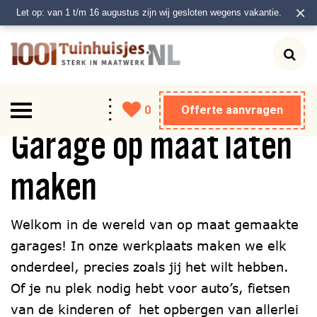
×
Let op: van 1 t/m 16 augustus zijn wij gesloten wegens vakantie.
0
Offerte aanvragen
Tuinhuis
Garage op maat laten
Berging
maken
Veranda
Welkom in de wereld van op maat gemaakte
Schuur
garages! In onze werkplaats maken we elk
onderdeel, precies zoals jij het wilt hebben.
Garage
Of je nu plek nodig hebt voor auto’s, fietsen
Carport
van de kinderen of het opbergen van allerlei