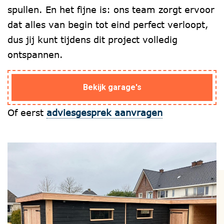
spullen. En het fijne is: ons team zorgt ervoor
Overkapping
dat alles van begin tot eind perfect verloopt,
dus jij kunt tijdens dit project volledig
Tuinkantoor
ontspannen.
Kapschuur
Bekijk garage's
Materiaal
Of eerst
adviesgesprek aanvragen