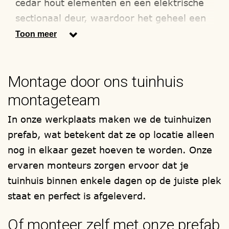
cedar hout elementen en een elektrische
sectionaal deur, waardoor het geheel een
zeer luxe en moderne uitstraling krijgt.
Toon meer
Natuurlijk kunt u voor een andere
houtsoort en/of garage deuren kiezen.
Montage door ons tuinhuis
Wij maken alleen gebruik van hout
montageteam
soorten met het FSC en/of PEFC
keurmerk. Zoals bijvoorbeeld,
In onze werkplaats maken we de tuinhuizen
lariks/douglas, red-cedar en onder druk
prefab, wat betekent dat ze op locatie alleen
geïmpregneerd / verduurzaamd
nog in elkaar gezet hoeven te worden. Onze
vurenhout. De garage met of zonder
ervaren monteurs zorgen ervoor dat je
berging wordt samengesteld, zoals u het
tuinhuis binnen enkele dagen op de juiste plek
wenst.
staat en perfect is afgeleverd.
Uw bouwwerk wordt in onze eigen
Of monteer zelf met onze prefab