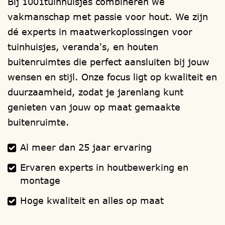
Bij 1001tuinhuisjes combineren we
ons, of kom eens langs voor een
vakmanschap met passie voor hout. We zijn
oriënterend gesprek. Ons bedrijf
dé experts in maatwerkoplossingen voor
is geopend van maandag tot en met
tuinhuisjes, veranda's, en houten
zaterdag van 9.00 tot 17.00 uur. Maak snel
buitenruimtes die perfect aansluiten bij jouw
een afspraak via telefoon 0315-785284 of
wensen en stijl. Onze focus ligt op kwaliteit en
via de mail
verkoop@1001tuinhuisjes.nl
duurzaamheid, zodat je jarenlang kunt
genieten van jouw op maat gemaakte
Verwijzingen:
funderingen
,
houtsoorten
,
buitenruimte.
ramen
,
deuren
,
isolatie
,
dakbedekking
,
dakgoten
,
schilderwerk
,
montage
Al meer dan 25 jaar ervaring
handleiding
.
Ervaren experts in houtbewerking en
montage
Hoge kwaliteit en alles op maat