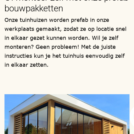
timmerwerkplaats gefabriceerd en als
bouwpakketten
totaal compleet prefab bouwpakket bij u
Onze tuinhuizen worden prefab in onze
thuis afgeleverd, om zelf te (laten)
werkplaats gemaakt, zodat ze op locatie snel
monteren. Onze buitenmonteurs,
in elkaar gezet kunnen worden. Wil je zelf
staan ook voor u klaar.
monteren? Geen probleem! Met de juiste
Ontwerp uw garage en kies zelf, een
instructies kun je het tuinhuis eenvoudig zelf
model, een houtsoort, de afmetingen, de
in elkaar zetten.
hoogte, het type raam en deur, de vorm
van het dak, wel of geen zolder.
1001tuinhuisjes, heeft meer dan 1000
mogelijkheden
Ook zijn er extra mogelijkheden voor een
lichtkoepel / vlakglas lichtvenster en/of
interne scheidingswand en/of de