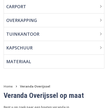
CARPORT
Overkapping
Tuinkantoor
OVERKAPPING
Kapschuur
TUINKANTOOR
Materiaal
KAPSCHUUR
MATERIAAL
›
Home
Veranda Overijssel
Veranda Overijssel op maat
Bent u op zoek naar een houten veranda in