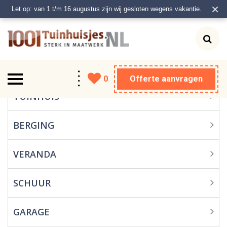
×
Let op: van 1 t/m 16 augustus zijn wij gesloten wegens vakantie.
0
Offerte aanvragen
Tuinhuis
TUINHUIS
Berging
BERGING
Veranda
VERANDA
Schuur
SCHUUR
Garage
GARAGE
Carport