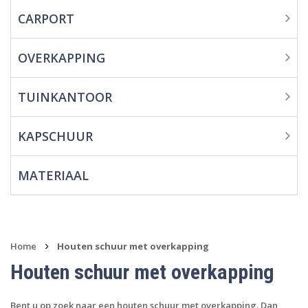
CARPORT
Overkapping
Tuinkantoor
OVERKAPPING
Kapschuur
TUINKANTOOR
Materiaal
KAPSCHUUR
MATERIAAL
›
Home
Houten schuur met overkapping
Houten schuur met overkapping
Bent u op zoek naar een houten schuur met overkapping. Dan