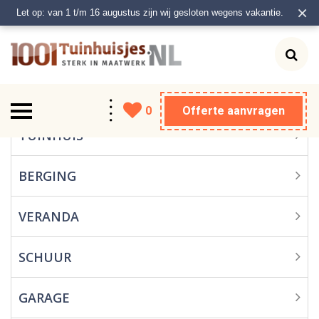
×
Let op: van 1 t/m 16 augustus zijn wij gesloten wegens vakantie.
0
Offerte aanvragen
Tuinhuis
TUINHUIS
Berging
BERGING
Veranda
VERANDA
Schuur
SCHUUR
Garage
GARAGE
Carport