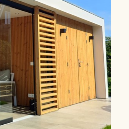
nteren.
ver niet zelf monteren? Onze vakkundige
ams, bestaande uit twee monteurs, een
us met gereedschap en een aanhangwagen,
d voor u klaar.
isjes is
sterk in maatwerk
; vraag naar de
den en een geheel vrijblijvende offerte. Bel
s, of kom eens langs voor een oriënterend
ns bedrijf is geopend van maandag tot en
ag van 9.00 tot 17.00 uur. Maak snel een
ia telefoon 0315-785284 of via de mail
01tuinhuisjes.nl
en:
funderingen
,
houtsoorten
,
ramen
,
olatie
,
dakbedekking
,
dakgoten
,
schilderwerk
,
ndleiding
.