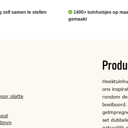
g zelf samen te stellen
1400+ tuinhuisjes op maa
gemaakt
Produ
Hoektuinhu
ons inspir
oor platte
rondom de 
boeiboord
geïmpregn
hout
set dubbel
130mm
natuurlijk 