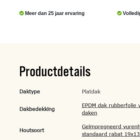
Meer dan 25 jaar ervaring
Volledi
Productdetails
Daktype
Platdak
EPDM dak rubberfolie v
Dakbedekking
daken
Geïmpregneerd vuren
Houtsoort
standaard rabat 19x