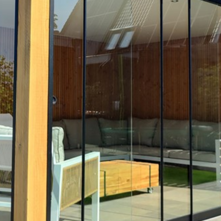
(laten) mo
Wilt u lie
montage-te
montage b
staan altij
1001tuinhu
mogelijkhe
of mail on
gesprek. O
met zaterd
afspraak v
verkoop@10
Verwijzing
deuren
,
is
montage ha