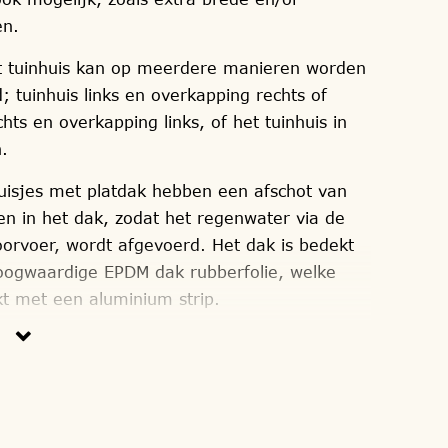
en.
 tuinhuis kan op meerdere manieren worden
 tuinhuis links en overkapping rechts of
chts en overkapping links, of het tuinhuis in
n.
uisjes met platdak hebben een afschot van
en in het dak, zodat het regenwater via de
orvoer, wordt afgevoerd. Het dak is bedekt
ogwaardige EPDM dak rubberfolie, welke
kt met een aluminium strip.
k wordt in onze eigen timmerwerkplaats
rd en als totaal compleet prefab bouwpakket
 afgeleverd, om zelf te (laten) monteren.
urs, staan ook voor u klaar.