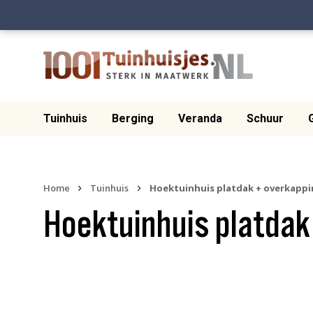
Tuinhuis
Berging
Veranda
Schuur
›
›
Home
Tuinhuis
Hoektuinhuis platdak + overkapp
Hoektuinhuis platdak