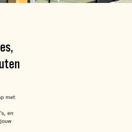
es,
outen
ap met
's, en
 jouw