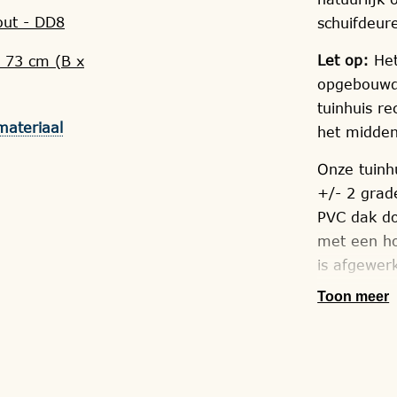
ut - DD8
schuifdeur
Let op:
Het
 73 cm (B x
opgebouwd;
tuinhuis re
materiaal
het midde
Onze tuinh
+/- 2 grad
PVC dak do
met een ho
is afgewer
Toon meer
Uw bouwwer
gefabricee
bij u thuis
Onze monte