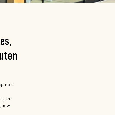
es,
outen
ap met
's, en
 jouw