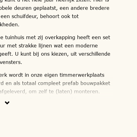
bbele deuren geplaatst, een andere bredere
 een schuifdeur, behoort ook tot
jkheden.
e tuinhuis met zij overkapping heeft een set
ur met strakke lijnen wat een moderne
 geeft. U kunt bij ons kiezen, uit verschillende
vensters.
k wordt in onze eigen timmerwerkplaats
rd en als totaal compleet prefab bouwpakket
 afgeleverd, om zelf te (laten) monteren.
geteams, staan ook voor u klaar.
alleen gebruik van hout soorten met het FSC
 keurmerk. Zoals bijvoorbeeld, de
n, lariks/douglas, red-cedar en onder druk