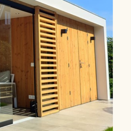
ams, bestaande uit twee monteurs, een
us met gereedschap en een aanhangwagen,
d voor u klaar.
isjes is
sterk in maatwerk
; vraag naar de
den en een geheel vrijblijvende offerte. Bel
s, of kom eens langs voor een oriënterend
ns bedrijf is geopend van maandag tot en
ag van 9.00 tot 17.00 uur. Maak snel een
ia telefoon 0315-785284 of via de mail
01tuinhuisjes.nl
en:
funderingen
,
houtsoorten
,
ramen
,
olatie
,
dakbedekking
,
dakgoten
,
schilderwerk
,
ndleiding
.