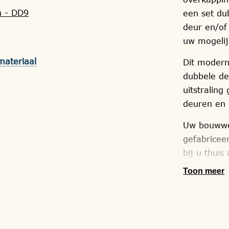
n - DD9
een set du
deur en/of
uw mogeli
materiaal
Dit modern
dubbele de
uitstraling
deuren en 
Uw bouwwer
gefabricee
bij u thuis
Onze monta
Toon meer
Wij maken 
en/of PEFC
houtsoorte