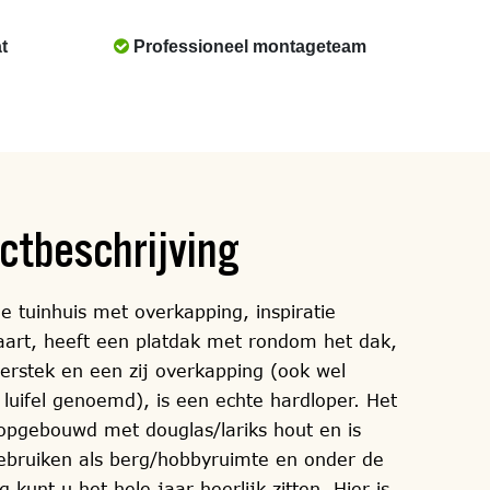
t
Professioneel montageteam
ctbeschrijving
e tuinhuis met overkapping, inspiratie
aart, heeft een platdak met rondom het dak,
erstek en een zij overkapping (ook wel
 luifel genoemd), is een echte hardloper. Het
s opgebouwd met douglas/lariks hout en is
gebruiken als berg/hobbyruimte en onder de
 kunt u het hele jaar heerlijk zitten. Hier is