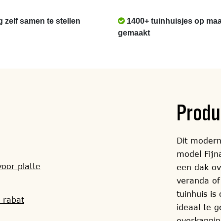
g zelf samen te stellen
1400+ tuinhuisjes op maa
gemaakt
Produ
Dit modern
model Fijn
oor platte
een dak ov
veranda of
tuinhuis i
 rabat
ideaal te 
overkapping