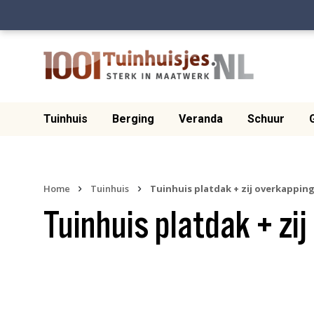
Tuinhuis
Berging
Veranda
Schuur
›
›
Home
Tuinhuis
Tuinhuis platdak + zij overkappin
Tuinhuis platdak + zi