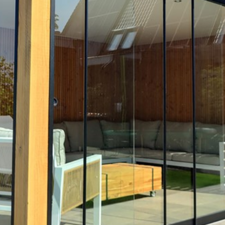
montage-te
montage b
staan altij
1001tuinhu
mogelijkhe
of mail on
gesprek. O
met zaterd
afspraak v
verkoop@10
Verwijzing
deuren
,
is
montage ha