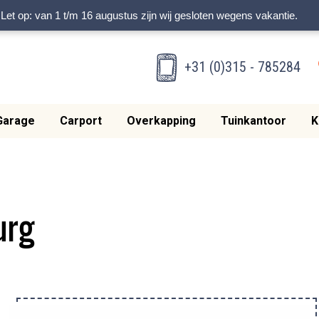
Let op: van 1 t/m 16 augustus zijn wij gesloten wegens vakantie.
+31 (0)315 - 785284
Garage
Carport
Overkapping
Tuinkantoor
K
urg