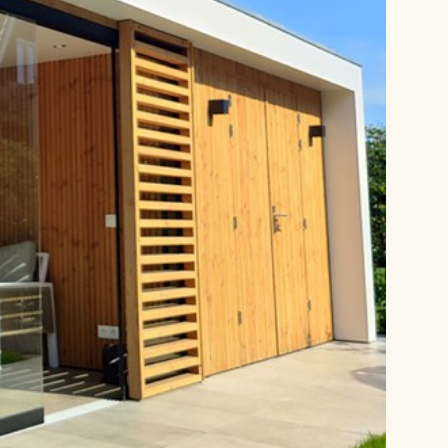
isjes is
sterk in maatwerk
; vraag naar de
den en een geheel vrijblijvende offerte. Bel
s, of kom eens langs voor een oriënterend
ns bedrijf is geopend van maandag tot en
ag van 9.00 tot 17.00 uur. Maak snel een
ia telefoon 0315-785284 of via de mail
01tuinhuisjes.nl
en:
funderingen
,
houtsoorten
,
ramen
,
olatie
,
dakbedekking
,
dakgoten
,
schilderwerk
,
ndleiding
.