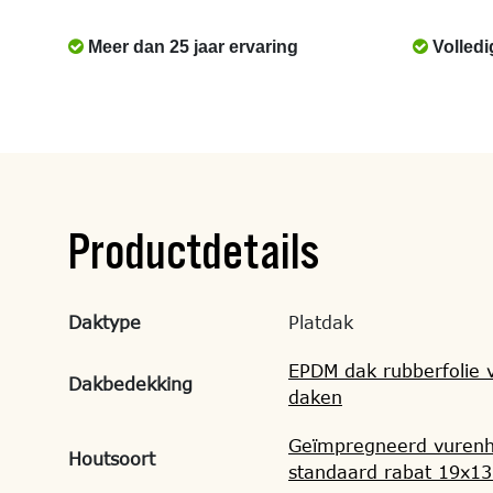
Meer dan 25 jaar ervaring
Volledi
Productdetails
Daktype
Platdak
EPDM dak rubberfolie v
Dakbedekking
daken
Geïmpregneerd vuren
Houtsoort
standaard rabat 19x