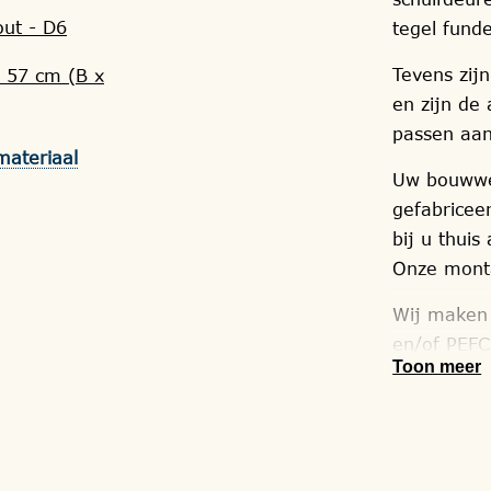
ut - D6
tegel fund
Tevens zij
 57 cm (B x
en zijn de
passen aan
materiaal
Uw bouwwer
gefabricee
bij u thuis
Onze monta
Wij maken 
en/of PEFC
Toon meer
houtsoorte
geïmpregne
met of zon
het wenst.