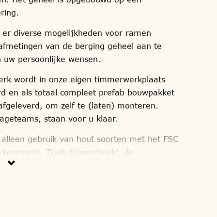
ering.
n er diverse mogelijkheden voor ramen
 afmetingen van de berging geheel aan te
 uw persoonlijke wensen.
k wordt in onze eigen timmerwerkplaats
rd en als totaal compleet prefab bouwpakket
 afgeleverd, om zelf te (laten) monteren.
geteams, staan voor u klaar.
alleen gebruik van hout soorten met het FSC
 keurmerk. Zoals bijvoorbeeld, de
n, lariks/douglas, red-cedar en onder druk
erd / verduurzaamd vurenhout. Elke berging
der overkapping wordt samengesteld, zoals u