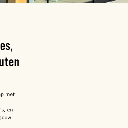
es,
outen
ap met
's, en
 jouw