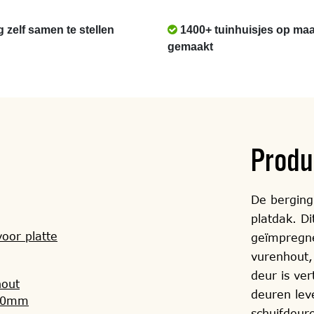
g zelf samen te stellen
1400+ tuinhuisjes op maa
gemaakt
Produ
De berging
platdak. D
oor platte
geïmpregn
vurenhout,
deur is ve
hout
deuren lev
130mm
schuifdeur