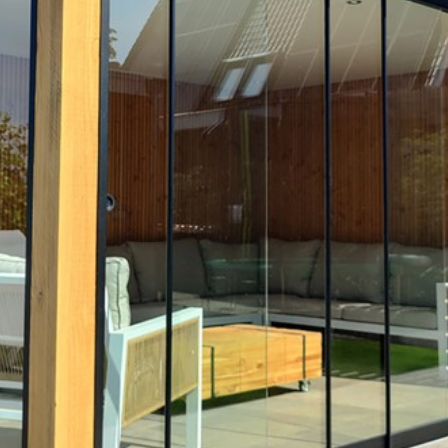
1001tuinhu
mogelijkhe
of mail on
gesprek. O
met zaterd
afspraak v
verkoop@10
Verwijzing
deuren
,
is
montage ha