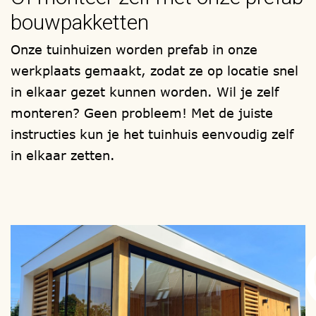
bouwpakketten
Ontwerp uw eigen garage met of zonder
Onze tuinhuizen worden prefab in onze
carport en kies zelf, een model,
werkplaats gemaakt, zodat ze op locatie snel
een houtsoort, de afmetingen, het type
in elkaar gezet kunnen worden. Wil je zelf
raam en deur, de vorm van het dak, wel
monteren? Geen probleem! Met de juiste
of geen zolder. 1001tuinhuisjes, heeft
instructies kun je het tuinhuis eenvoudig zelf
meer dan 1000 mogelijkheden.
in elkaar zetten.
Ook zijn er extra mogelijkheden voor het
plaatsen een lichtkoepel / vlakglas
lichtvenster en/of glazen schuifpanelen en
kunnen de garage(s) geïsoleerd worden.
Uw bouwwerk wordt in eigen beheer
gefabriceerd en als totaal bouwpakket bij
u thuis afgeleverd, om zelf te (laten)