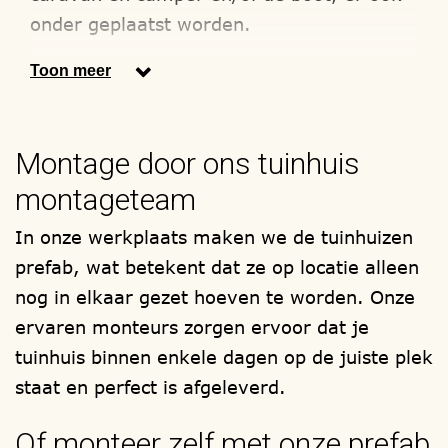
onder geplaatst worden.
Wij maken alleen gebruik van hout
Toon meer
soorten met het FSC en/of PEFC
keurmerk. Zoals bijvoorbeeld,
Montage door ons tuinhuis
lariks/douglas, red-cedar en onder druk
geïmpregneerd / verduurzaamd
montageteam
vurenhout. Elke dubbele of enkele garage
In onze werkplaats maken we de tuinhuizen
wordt samengesteld, zoals u het wenst.
prefab, wat betekent dat ze op locatie alleen
Uw bouwwerk wordt in onze eigen
nog in elkaar gezet hoeven te worden. Onze
timmerwerkplaats gefabriceerd en als
ervaren monteurs zorgen ervoor dat je
totaal compleet prefab bouwpakket bij u
tuinhuis binnen enkele dagen op de juiste plek
thuis afgeleverd, om zelf te (laten)
staat en perfect is afgeleverd.
monteren. Onze montageteams, staan
Of monteer zelf met onze prefab
voor u klaar.