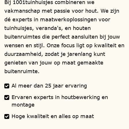
Bij 1001tuinhuisjes combineren we
via de mail
verkoop@1001tuinhuisjes.nl
vakmanschap met passie voor hout. We zijn
Verwijzingen:
funderingen
,
houtsoorten
,
dé experts in maatwerkoplossingen voor
ramen
,
deuren
,
isolatie
,
dakbedekking
,
tuinhuisjes, veranda's, en houten
dakgoten
,
schilderwerk
,
montage
buitenruimtes die perfect aansluiten bij jouw
handleiding
.
wensen en stijl. Onze focus ligt op kwaliteit en
duurzaamheid, zodat je jarenlang kunt
genieten van jouw op maat gemaakte
buitenruimte.
Al meer dan 25 jaar ervaring
Ervaren experts in houtbewerking en
montage
Hoge kwaliteit en alles op maat