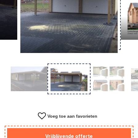
Overkapping
Tuinkantoor
Kapschuur
Materiaal
Voeg toe aan favorieten
Vrijblijvende offerte