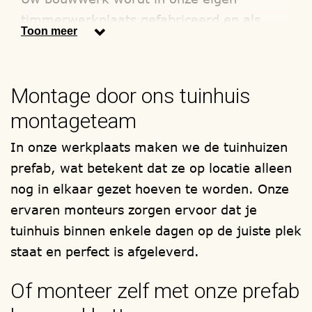
timmerwerkplaats gefabriceerd en als
Toon meer
totaal compleet prefab bouwpakket bij u
thuis afgeleverd, om zelf te (laten)
monteren. Onze monteurs, staan voor u
Montage door ons tuinhuis
klaar.
montageteam
Wij maken alleen gebruik van hout
In onze werkplaats maken we de tuinhuizen
soorten met het FSC en/of PEFC
prefab, wat betekent dat ze op locatie alleen
keurmerk. Zoals bijvoorbeeld, de
nog in elkaar gezet hoeven te worden. Onze
houtsoorten, lariks/douglas, red-cedar en
ervaren monteurs zorgen ervoor dat je
onder druk geïmpregneerd /
tuinhuis binnen enkele dagen op de juiste plek
verduurzaamd vurenhout. Elk tuinhuis met
staat en perfect is afgeleverd.
een platdak of een zadeldak wordt
samengesteld, zoals u het wenst.
Of monteer zelf met onze prefab
Ontwerp uw eigen tuinhuis en kies zelf,