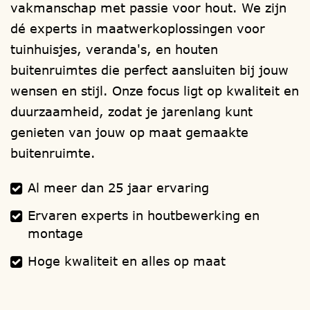
via de mail
verkoop@1001tuinhuisjes.nl
vakmanschap met passie voor hout. We zijn
dé experts in maatwerkoplossingen voor
Verwijzingen:
funderingen
,
houtsoorten
,
tuinhuisjes, veranda's, en houten
ramen
,
deuren
,
isolatie
,
dakbedekking
,
buitenruimtes die perfect aansluiten bij jouw
dakgoten
,
schilderwerk
,
montage
wensen en stijl. Onze focus ligt op kwaliteit en
handleiding
.
duurzaamheid, zodat je jarenlang kunt
genieten van jouw op maat gemaakte
buitenruimte.
Al meer dan 25 jaar ervaring
Ervaren experts in houtbewerking en
montage
Hoge kwaliteit en alles op maat