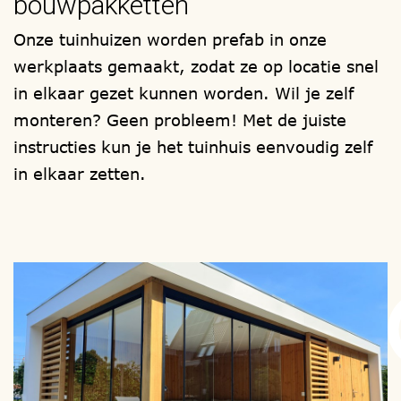
bouwpakketten
een model, een houtsoort, de
Onze tuinhuizen worden prefab in onze
afmetingen, het type raam en deur, de
werkplaats gemaakt, zodat ze op locatie snel
vorm van het dak, wel of geen zolder.
in elkaar gezet kunnen worden. Wil je zelf
1001tuinhuisjes, heeft meer 1000
monteren? Geen probleem! Met de juiste
mogelijkheden.
instructies kun je het tuinhuis eenvoudig zelf
in elkaar zetten.
Ook zijn er extra mogelijkheden tot het
plaatsen van een interne
scheidingswanden, een lichtkoepel /
vlakglas lichtvenster en/of om het
tuinhuis te (voor-) isoleren.
Uw bouwwerk wordt in eigen beheer
gefabriceerd en als totaal bouwpakket bij
u thuis afgeleverd, om zelf te (laten)