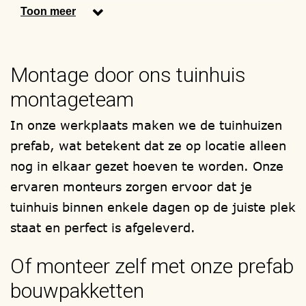
Uw bouwwerk wordt in onze eigen
Toon meer
timmerwerkplaats gefabriceerd en als
totaal compleet prefab bouwpakket bij u
Montage door ons tuinhuis
thuis afgeleverd, om zelf te (laten)
monteren. Onze monteurs, staan ook voor
montageteam
u klaar.
In onze werkplaats maken we de tuinhuizen
Wij maken alleen gebruik van hout
prefab, wat betekent dat ze op locatie alleen
soorten met het FSC en/of PEFC
nog in elkaar gezet hoeven te worden. Onze
keurmerk. Zoals bijvoorbeeld, de
ervaren monteurs zorgen ervoor dat je
houtsoorten, lariks/douglas, red-cedar en
tuinhuis binnen enkele dagen op de juiste plek
onder druk geïmpregneerd /
staat en perfect is afgeleverd.
verduurzaamd vurenhout. Uw carport met
Of monteer zelf met onze prefab
of zonder berging, wordt
bouwpakketten
samengesteld zoals u het wenst.