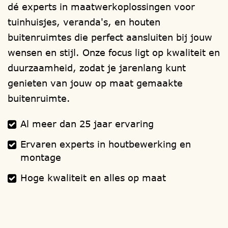
dé experts in maatwerkoplossingen voor
via de mail
verkoop@1001tuinhuisjes.nl
tuinhuisjes, veranda's, en houten
Verwijzingen:
funderingen
,
houtsoorten
,
buitenruimtes die perfect aansluiten bij jouw
ramen
,
deuren
,
isolatie
,
dakbedekking
,
wensen en stijl. Onze focus ligt op kwaliteit en
dakgoten
,
schilderwerk
,
montage
duurzaamheid, zodat je jarenlang kunt
handleiding
.
genieten van jouw op maat gemaakte
buitenruimte.
Al meer dan 25 jaar ervaring
Ervaren experts in houtbewerking en
montage
Hoge kwaliteit en alles op maat