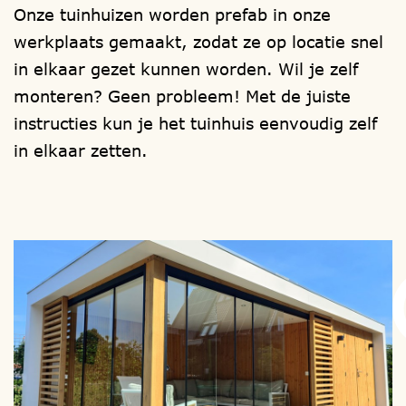
Onze tuinhuizen worden prefab in onze
Ontwerp uw eigen carport met of zonder
werkplaats gemaakt, zodat ze op locatie snel
berging en kies zelf, een model,
in elkaar gezet kunnen worden. Wil je zelf
een houtsoort, de hoogte, de afmeting en
monteren? Geen probleem! Met de juiste
eventueel, het type raam en deur, de
instructies kun je het tuinhuis eenvoudig zelf
vorm van het dak, wel of geen zolder.
in elkaar zetten.
1001tuinhuisjes, heeft meer dan 1000
mogelijkheden.
Ook zijn er extra mogelijkheden voor het
plaatsen van een lichtkoepel / vlakglas
lichtvenster, glazen schuifpanelen en om
de berging te isoleren.
Uw bouwwerk wordt in eigen beheer
gefabriceerd en als totaal bouwpakket bij
u thuis afgeleverd, om zelf te (laten)