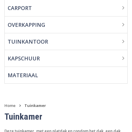
CARPORT
Overkapping
Tuinkantoor
OVERKAPPING
Kapschuur
TUINKANTOOR
Materiaal
KAPSCHUUR
MATERIAAL
›
Home
Tuinkamer
Tuinkamer
Deze tuinkamer, met een platdak en rondom het dak, een dak