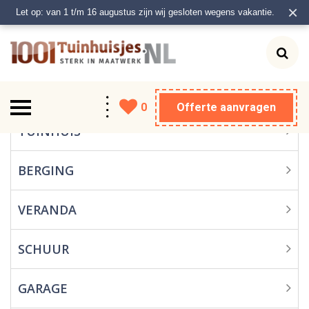
×
Let op: van 1 t/m 16 augustus zijn wij gesloten wegens vakantie.
0
Offerte aanvragen
Tuinhuis
TUINHUIS
Berging
BERGING
Veranda
VERANDA
Schuur
SCHUUR
Garage
GARAGE
Carport