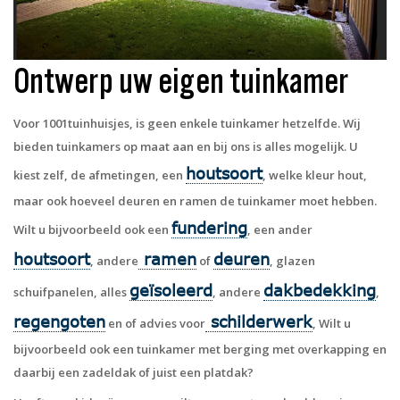
Ontwerp uw eigen tuinkamer
Voor 1001tuinhuisjes, is geen enkele tuinkamer hetzelfde. Wij
bieden tuinkamers op maat aan en bij ons is alles mogelijk. U
houtsoort
kiest zelf, de afmetingen, een
, welke kleur hout,
maar ook hoeveel deuren en ramen de tuinkamer moet hebben.
fundering
Wilt u bijvoorbeeld ook een
, een ander
houtsoort
ramen
deuren
, andere
of
, glazen
geïsoleerd
dakbedekking
schuifpanelen, alles
, andere
,
regengoten
schilderwerk
en of advies voor
, Wilt u
bijvoorbeeld ook een tuinkamer met berging met overkapping en
daarbij een zadeldak of juist een platdak?