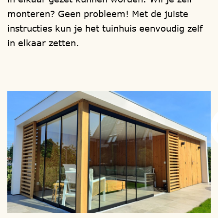
eventueel het type raam en
monteren? Geen probleem! Met de juiste
deur. 1001tuinhuisjes, heeft meer dan
instructies kun je het tuinhuis eenvoudig zelf
1000 mogelijkheden.
in elkaar zetten.
Ook zijn er extra mogelijkheden tot het
plaatsen van glazen schuifpanelen en/of
om een eventuele aanwezige berging te
(voor-) isoleren.
Uw bouwwerk wordt in eigen beheer
gefabriceerd en als totaal bouwpakket bij
u thuis afgeleverd, om zelf te (laten)
monteren.
Wilt u liever niet zelf monteren?
Onze vakkundige montage-teams,