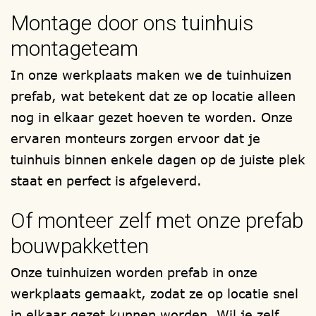
keurmerk. Zoals bijvoorbeeld, de
Montage door ons tuinhuis
houtsoorten, lariks / douglas, red-cedar en
montageteam
onder druk geïmpregneerd /
verduurzaamd vurenhout. Elke
In onze werkplaats maken we de tuinhuizen
kapschuur wordt samengesteld, zoals u
prefab, wat betekent dat ze op locatie alleen
het wenst.
nog in elkaar gezet hoeven te worden. Onze
ervaren monteurs zorgen ervoor dat je
Uw bouwwerk wordt in onze eigen
tuinhuis binnen enkele dagen op de juiste plek
timmerwerkplaats gefabriceerd en als
staat en perfect is afgeleverd.
totaal compleet prefab bouwpakket bij u
thuis afgeleverd, om zelf te (laten)
Of monteer zelf met onze prefab
monteren. Onze montageteams, staan
bouwpakketten
voor u klaar.
Onze tuinhuizen worden prefab in onze
Ontwerp uw eigen kapschuur en kies zelf,
werkplaats gemaakt, zodat ze op locatie snel
een model, een houtsoort, de afmeting en
in elkaar gezet kunnen worden. Wil je zelf