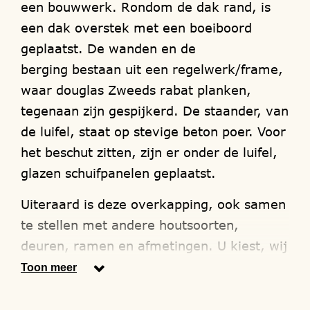
een bouwwerk. Rondom de dak rand, is
een dak overstek met een boeiboord
geplaatst. De wanden en de
berging bestaan uit een regelwerk/frame,
waar douglas Zweeds rabat planken,
tegenaan zijn gespijkerd. De staander, van
de luifel, staat op stevige beton poer. Voor
het beschut zitten, zijn er onder de luifel,
glazen schuifpanelen geplaatst.
Uiteraard is deze overkapping, ook samen
te stellen met andere houtsoorten,
deuren, ramen en afmetingen. U kiest, wij
timmeren, leveren en monteren.
Toon meer
Uw bouwwerk wordt in onze eigen