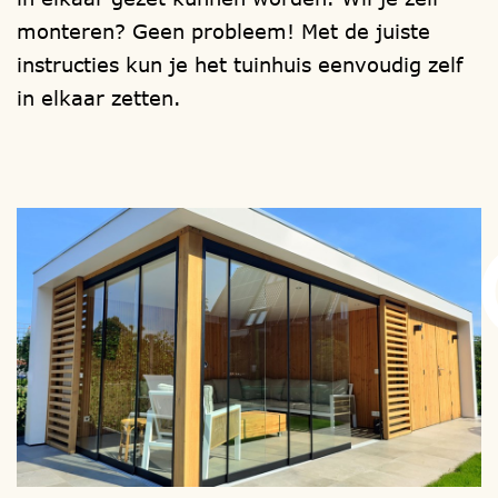
aanbouw) overkapping en kies zelf, een
monteren? Geen probleem! Met de juiste
model, een houtsoort, de afmetingen en
instructies kun je het tuinhuis eenvoudig zelf
eventueel, het type raam en deur.
in elkaar zetten.
1001tuinhuisjes, heeft meer dan 1000
mogelijkheden.
Ook is er een extra mogelijkheid voor het
plaatsen van een lichtkoepel / vlakglas
lichtvenster.
Uw bouwwerk wordt in eigen beheer
gefabriceerd en als totaal bouwpakket bij
u thuis afgeleverd, om zelf te (laten)
monteren.
Wilt u liever niet zelf monteren?