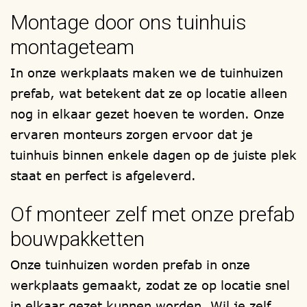
timmerwerkplaats gefabriceerd en als
Montage door ons tuinhuis
totaal compleet prefab bouwpakket bij u
montageteam
thuis afgeleverd, om zelf te (laten)
monteren. Onze montageteams, staan
In onze werkplaats maken we de tuinhuizen
ook voor u klaar.
prefab, wat betekent dat ze op locatie alleen
nog in elkaar gezet hoeven te worden. Onze
Wij maken alleen gebruik van hout
ervaren monteurs zorgen ervoor dat je
soorten met het FSC en/of PEFC
tuinhuis binnen enkele dagen op de juiste plek
keurmerk. Zoals bijvoorbeeld,
staat en perfect is afgeleverd.
lariks/douglas, red-cedar en onder druk
geïmpregneerd / verduurzaamd
Of monteer zelf met onze prefab
vurenhout. Elke overkapping met of
bouwpakketten
zonder berging, wordt samengesteld zoals
Onze tuinhuizen worden prefab in onze
u het wenst.
werkplaats gemaakt, zodat ze op locatie snel
Ontwerp uw eigen (vrijstaande of
in elkaar gezet kunnen worden. Wil je zelf