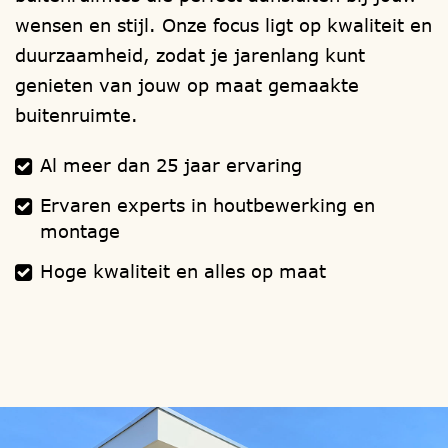
ramen
,
deuren
,
isolatie
,
dakbedekking
,
wensen en stijl. Onze focus ligt op kwaliteit en
dakgoten
,
schilderwerk
,
montage
duurzaamheid, zodat je jarenlang kunt
handleiding
.
genieten van jouw op maat gemaakte
buitenruimte.
Al meer dan 25 jaar ervaring
Ervaren experts in houtbewerking en
montage
Hoge kwaliteit en alles op maat