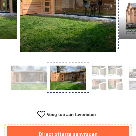
Overkapping
Tuinkantoor
Kapschuur
Materiaal
Voeg toe aan favorieten
Direct offerte aanvragen