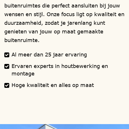
Verwijzingen:
funderingen
,
houtsoorten
,
buitenruimtes die perfect aansluiten bij jouw
ramen
,
deuren
,
isolatie
,
dakbedekking
,
wensen en stijl. Onze focus ligt op kwaliteit en
dakgoten
,
schilderwerk
,
montage
duurzaamheid, zodat je jarenlang kunt
handleiding
.
genieten van jouw op maat gemaakte
buitenruimte.
Al meer dan 25 jaar ervaring
Ervaren experts in houtbewerking en
montage
Hoge kwaliteit en alles op maat