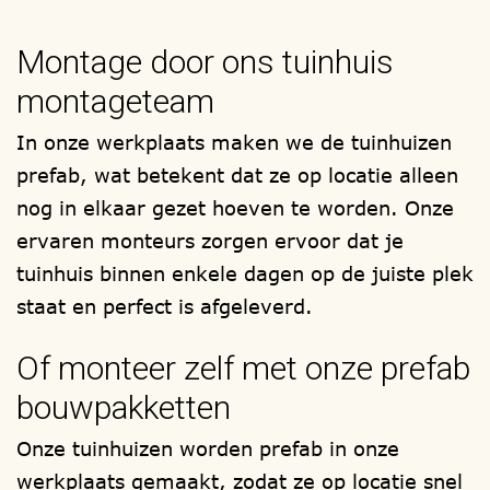
soorten met het FSC en/of PEFC
Montage door ons tuinhuis
keurmerk. Zoals bijvoorbeeld,
lariks/douglas, red-cedar en onder druk
montageteam
geïmpregneerd / verduurzaamd
In onze werkplaats maken we de tuinhuizen
vurenhout. Elk prieel, wordt samengesteld
prefab, wat betekent dat ze op locatie alleen
zoals u het wenst. U kiest, wij timmeren,
nog in elkaar gezet hoeven te worden. Onze
leveren en monteren.
ervaren monteurs zorgen ervoor dat je
Uw bouwwerk wordt in onze eigen
tuinhuis binnen enkele dagen op de juiste plek
timmerwerkplaats gefabriceerd en als
staat en perfect is afgeleverd.
totaal compleet prefab bouwpakket bij u
Of monteer zelf met onze prefab
thuis afgeleverd, om zelf te (laten)
bouwpakketten
monteren.
Onze montageteams, staan ook voor u
Onze tuinhuizen worden prefab in onze
klaar.
werkplaats gemaakt, zodat ze op locatie snel