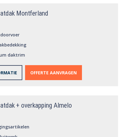
latdak Montferland
kdoorvoer
akbedekking
ium daktrim
gings materiaal
ORMATIE
OFFERTE AANVRAGEN
latdak + overkapping Almelo
gingsartikelen
luitwerk