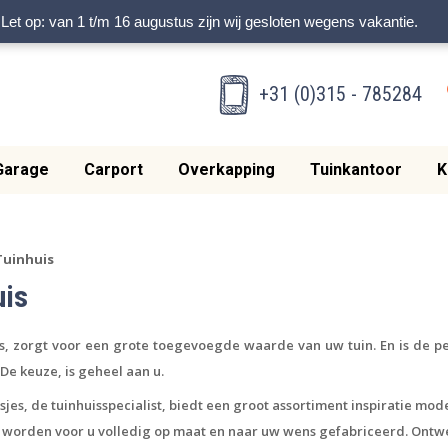
Let op: van 1 t/m 16 augustus zijn wij gesloten wegens vakantie.
+31 (0)315 - 785284
Garage
Carport
Overkapping
Tuinkantoor
K
Tuinhuis
uis
is, zorgt voor een grote toegevoegde waarde van uw tuin. En is de
pe
D
e keuze, is geheel aan u.
sjes, de tuinhuisspecialist, biedt een groot assortiment inspiratie m
 worden voor u volledig op maat en naar uw wens gefabriceerd. Ontwe