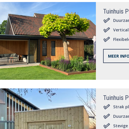
Tuinhuis 
Duurza
Vertica
Flexibe
MEER INF
Tuinhuis P
Strak p
Duurza
Stevige