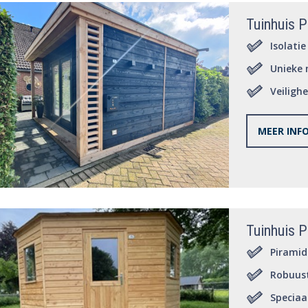
Tuinhuis P
Isolati
Unieke 
Veiligh
MEER INF
Tuinhuis P
Piramid
Robuus
Speciaa