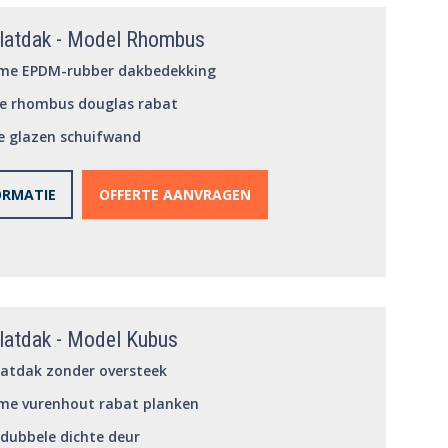
Platdak - Model Rhombus
me EPDM-rubber dakbedekking
le rhombus douglas rabat
le glazen schuifwand
ORMATIE
OFFERTE AANVRAGEN
latdak - Model Kubus
latdak zonder oversteek
me vurenhout rabat planken
 dubbele dichte deur