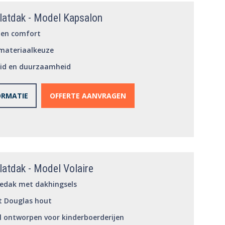
latdak - Model Kapsalon
e en comfort
materiaalkeuze
eid en duurzaamheid
ORMATIE
OFFERTE AANVRAGEN
latdak - Model Volaire
edak met dakhingsels
t Douglas hout
l ontworpen voor kinderboerderijen