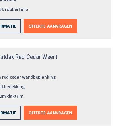
k rubberfolie
ORMATIE
OFFERTE AANVRAGEN
platdak Red-Cedar Weert
 red cedar wandbeplanking
akbedekking
ium daktrim
dsuitloop
ORMATIE
OFFERTE AANVRAGEN
e hardhouten deur
houten vaste ramen