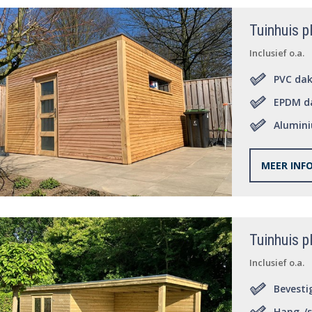
Tuinhuis p
Inclusief o.a.
PVC da
EPDM d
Alumin
Bevesti
MEER INF
Tuinhuis p
Inclusief o.a.
Bevesti
Hang-/s