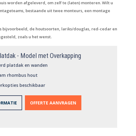
is worden afgeleverd, om zelf te (laten) monteren. Wilt u
montageteams, bestaande uit twee monteurs, een montage
s bijvoorbeeld, de houtsoorten, lariks/douglas, red-cedar en
esteld, zoals u het wenst.
latdak - Model met Overkapping
erd platdak en wanden
am rhombus hout
rkopties beschikbaar
ORMATIE
OFFERTE AANVRAGEN