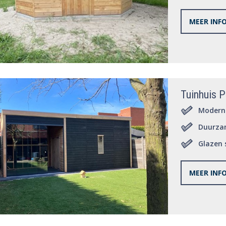
MEER INF
Tuinhuis P
Modern 
Duurza
Glazen 
MEER INF