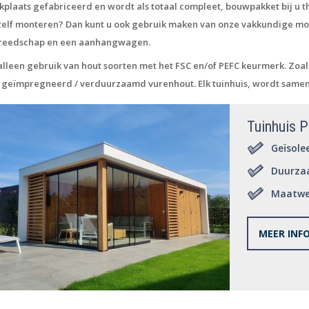
laats gefabriceerd en wordt als totaal compleet, bouwpakket bij u thu
t zelf monteren? Dan kunt u ook gebruik maken van onze vakkundige 
reedschap en een aanhangwagen.
lleen gebruik van hout soorten met het FSC en/of PEFC keurmerk. Zoal
 geïmpregneerd / verduurzaamd vurenhout. Elk tuinhuis, wordt sameng
Tuinhuis P
Geïsole
Duurza
Maatwe
MEER INF