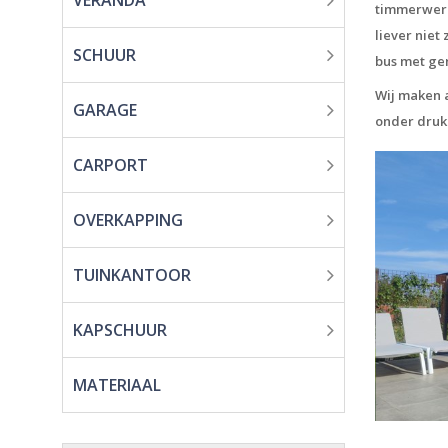
VERANDA
timmerwerkp
liever nie
SCHUUR
bus met ge
Wij maken a
GARAGE
onder druk
CARPORT
OVERKAPPING
TUINKANTOOR
KAPSCHUUR
MATERIAAL