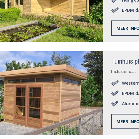
EPDM da
MEER INF
Tuinhuis 
Inclusief o.a.
Western
EPDM d
Alumin
PVC sta
MEER INF
Dubbel
7 hard