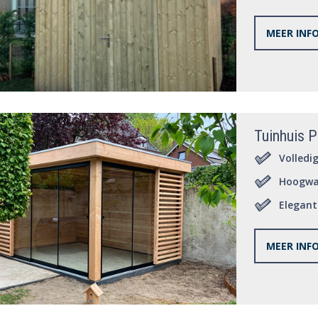
MEER INF
Tuinhuis P
Volledi
Hoogwa
Elegant
MEER INF