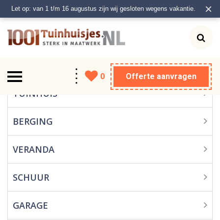
×
Let op: van 1 t/m 16 augustus zijn wij gesloten wegens vakantie.
0
Offerte aanvragen
Tuinhuis
TUINHUIS
Berging
BERGING
Veranda
VERANDA
Schuur
SCHUUR
Garage
GARAGE
Carport