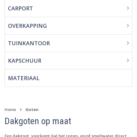
CARPORT
Overkapping
Tuinkantoor
OVERKAPPING
Kapschuur
TUINKANTOOR
Materiaal
KAPSCHUUR
MATERIAAL
›
Home
Goten
Dakgoten op maat
Een dakgoot, voorkomt dat het regen- en/of smeltwater direct