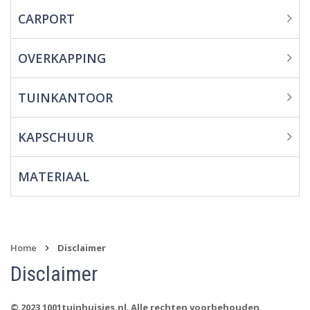
CARPORT
Overkapping
Tuinkantoor
OVERKAPPING
Kapschuur
TUINKANTOOR
Materiaal
KAPSCHUUR
MATERIAAL
›
Home
Disclaimer
Disclaimer
© 2023 1001tuinhuisjes.nl
.
Alle rechten voorbehouden.