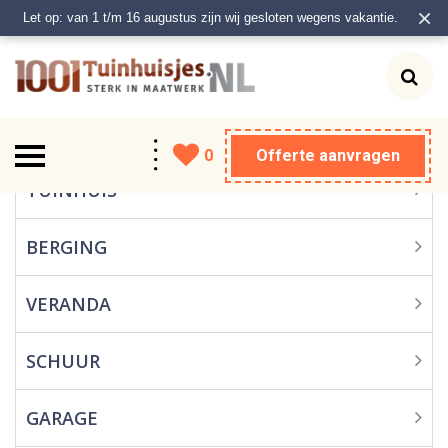
×
Let op: van 1 t/m 16 augustus zijn wij gesloten wegens vakantie.
0
Offerte aanvragen
Tuinhuis
TUINHUIS
Berging
BERGING
Veranda
VERANDA
Schuur
SCHUUR
Garage
GARAGE
Carport